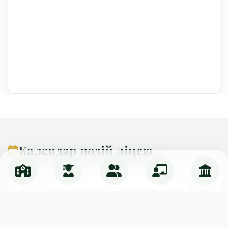
Календар подій ліцею
Серпень 2026
Пн
Вт
Ср
Чт
Пт
Сб
Нд