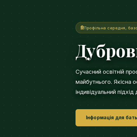
Профільна середня, баз
Дубро
Сучасний освітній про
майбутнього. Якісна ос
індивідуальний підхід
Інформація для бать