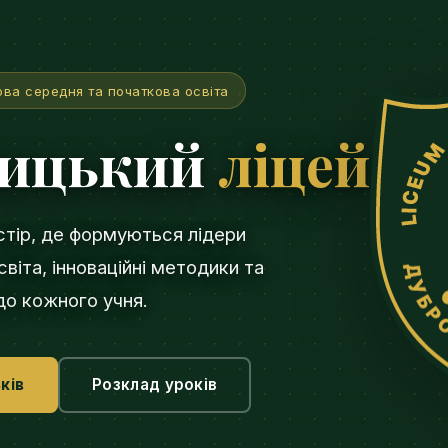
ова середня та початкова освіта
вицький
ліцей
стір, де формуються лідери
віта, інноваційні методики та
 до кожного учня.
ків
Розклад уроків