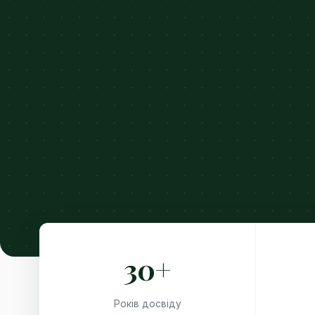
30+
Років досвіду