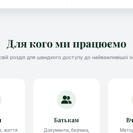
Для кого ми працюємо
свій розділ для швидкого доступу до найважливішої і
м
Батькам
В
и, життя
Документи, безпека,
Метод