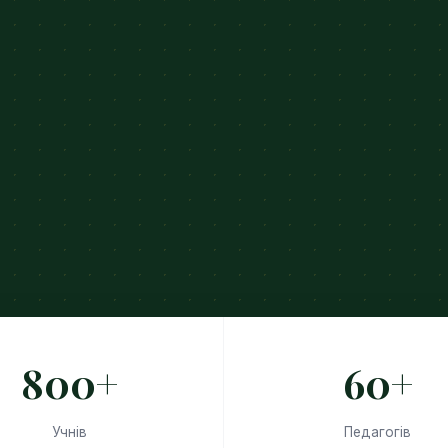
800+
60+
Учнів
Педагогів