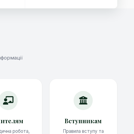
нформації
чителям
Вступникам
ична робота,
Правила вступу та