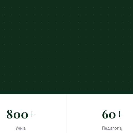
800+
60+
Учнів
Педагогів