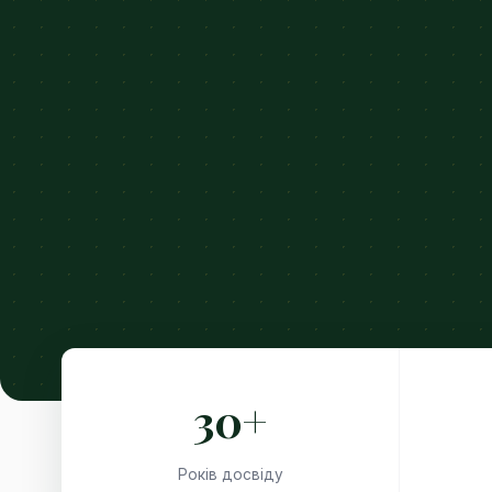
30+
Років досвіду