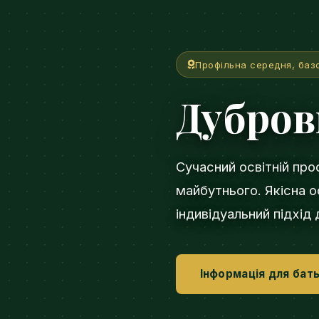
Профільна середня, баз
Дубро
Сучасний освітній про
майбутнього. Якісна ос
індивідуальний підхід
Інформація для бать