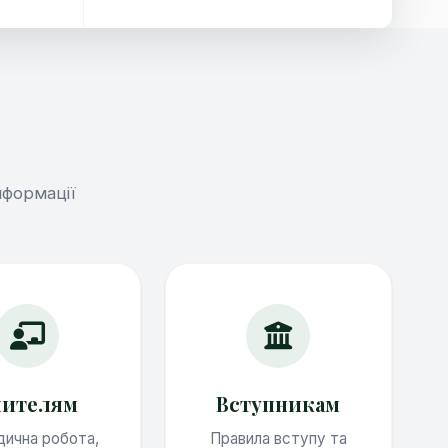
нформації
чителям
Вступникам
ична робота,
Правила вступу та