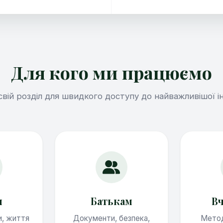
Для кого ми працюємо
свій розділ для швидкого доступу до найважливішої і
м
Батькам
В
и, життя
Документи, безпека,
Метод