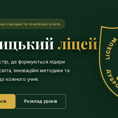
ова середня та початкова освіта
вицький
ліцей
стір, де формуються лідери
віта, інноваційні методики та
 до кожного учня.
ків
Розклад уроків