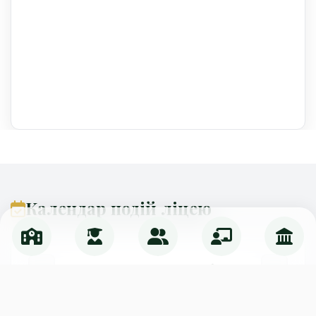
Календар подій ліцею
Серпень 2026
Пн
Вт
Ср
Чт
Пт
Сб
Нд