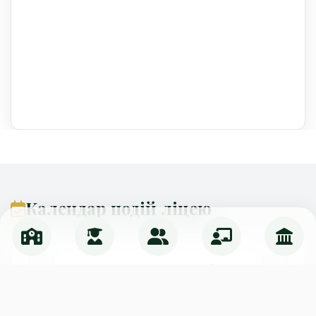
Календар подій ліцею
Серпень 2026
Пн
Вт
Ср
Чт
Пт
Сб
Нд