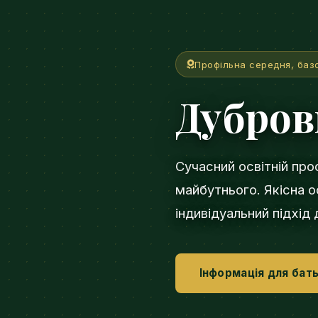
Профільна середня, баз
Дубро
Сучасний освітній про
майбутнього. Якісна ос
індивідуальний підхід
Інформація для бать