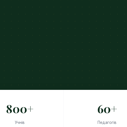
800+
60+
Учнів
Педагогів