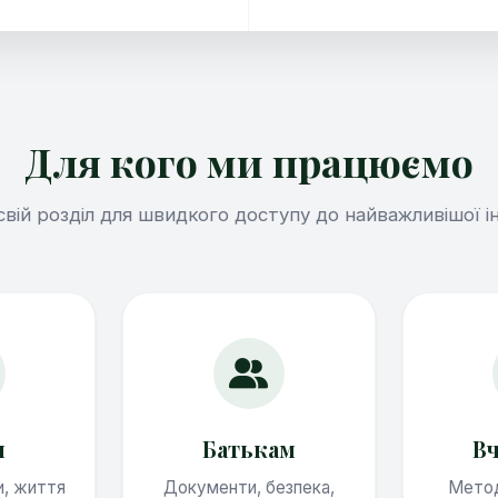
Для кого ми працюємо
свій розділ для швидкого доступу до найважливішої і
м
Батькам
В
и, життя
Документи, безпека,
Метод