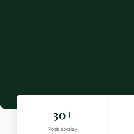
30+
Років досвіду