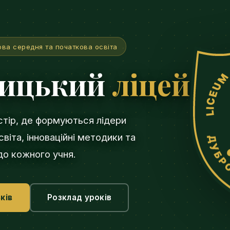
ова середня та початкова освіта
вицький
ліцей
стір, де формуються лідери
віта, інноваційні методики та
 до кожного учня.
ків
Розклад уроків