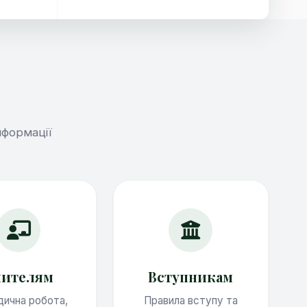
нформації
чителям
Вступникам
ична робота,
Правила вступу та