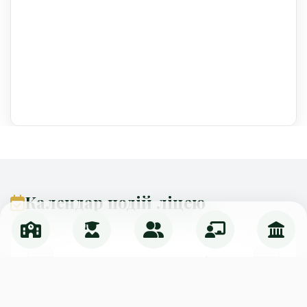
Календар подій ліцею
Серпень 2026
Пн
Вт
Ср
Чт
Пт
Сб
Нд