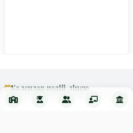
Календар подій ліцею
Серпень 2026
Пн
Вт
Ср
Чт
Пт
Сб
Нд