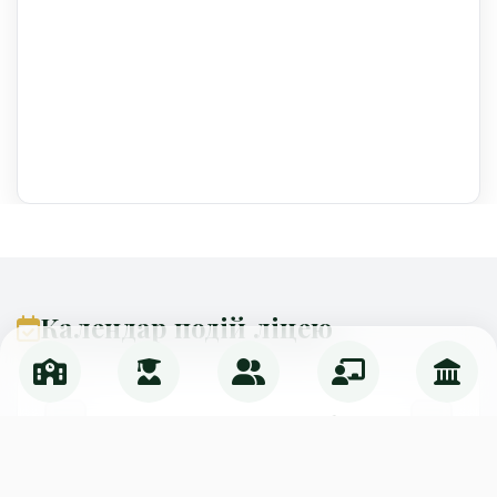
Календар подій ліцею
Серпень 2026
Пн
Вт
Ср
Чт
Пт
Сб
Нд