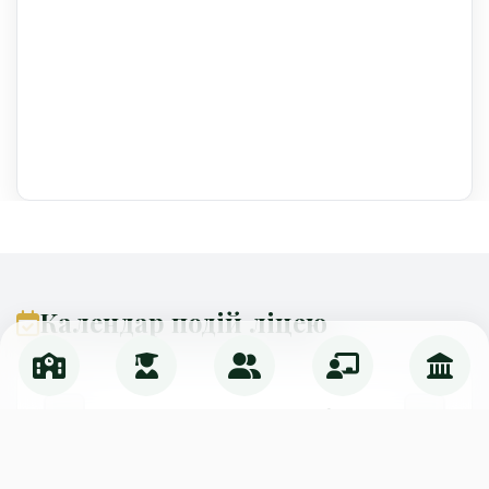
Календар подій ліцею
Серпень 2026
Пн
Вт
Ср
Чт
Пт
Сб
Нд